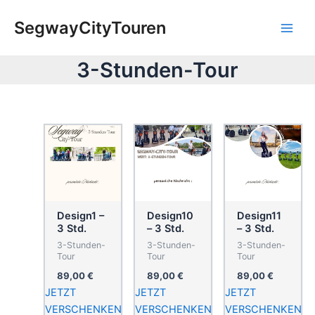
Zum
Main
SegwayCityTouren
Inhalt
Men
springen
3-Stunden-Tour
Design1 –
Design10
Design11
3 Std.
– 3 Std.
– 3 Std.
3-Stunden-
3-Stunden-
3-Stunden-
Tour
Tour
Tour
89,00
€
89,00
€
89,00
€
JETZT
JETZT
JETZT
VERSCHENKEN
VERSCHENKEN
VERSCHENKEN