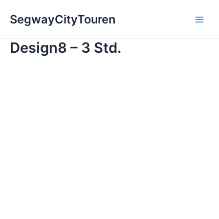
Design8
Zum
Main
-
SegwayCityTouren
Inhalt
3
Men
springen
Std.
Menge
Design8 – 3 Std.